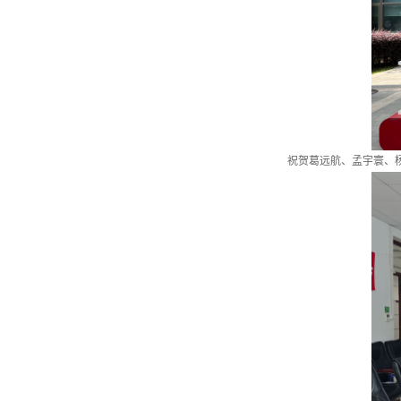
祝贺葛远航、孟宇寰、