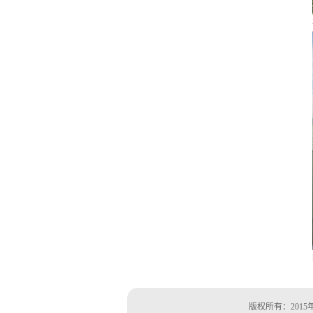
版权所有：2015