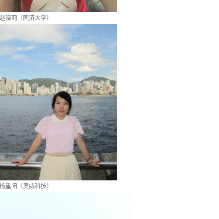
赵晓莉（同济大学）
杨重阳（奥威科技）