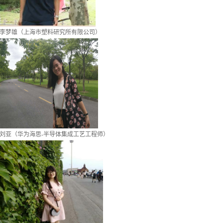
李梦雄（上海市塑料研究所有限公司）
刘亚（华为海思-半导体集成工艺工程师）